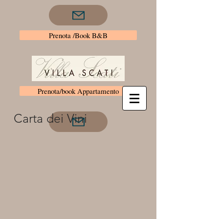
Prenota /Book B&B
Prenota/book Appartamento
Carta dei Vini