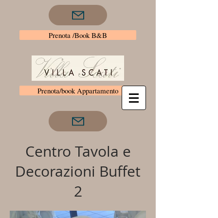
Prenota /Book B&B
Prenota/book Appartamento
Centro Tavola e
Decorazioni Buffet
2