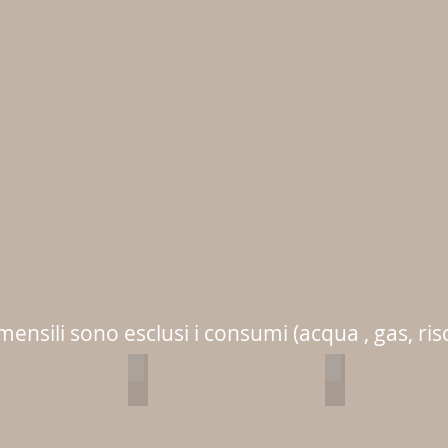
mensili sono esclusi i consumi (acqua , gas, ri
B1 - B2 - B3
B4 - B5 - B6