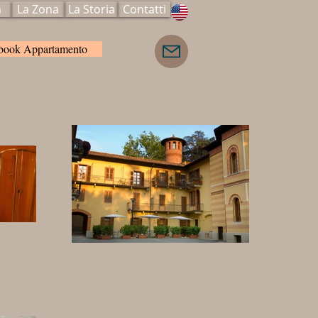
a
La Zona
La Storia
Contatti
/book Appartamento