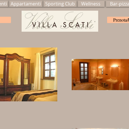
enti
Appartamenti
Sporting Club
Wellness
Bar-pizz
Prenota