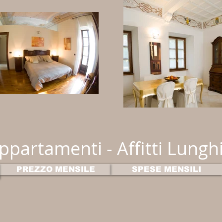
ppartamenti - Affitti Lunghi
PREZZO MENSILE
SPESE MENSILI