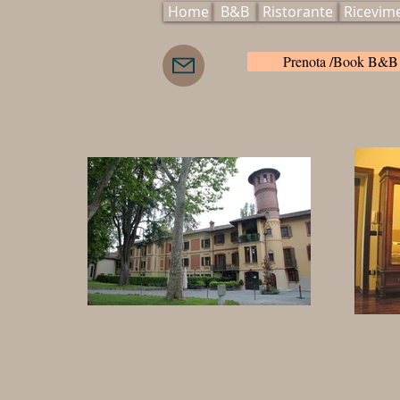
Home
B&B
Ristorante
Ricevim
Prenota /Book B&B