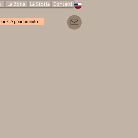
a
La Zona
La Storia
Contatti
/book Appartamento