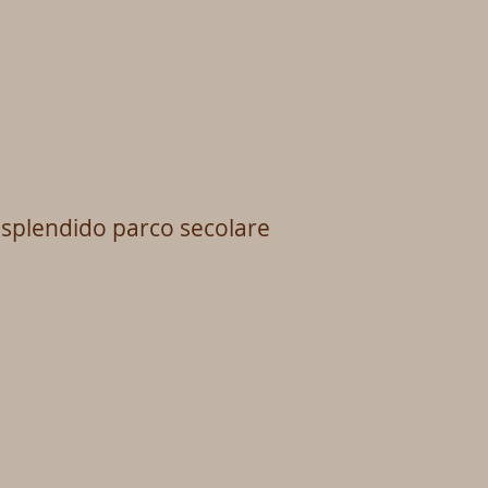
 splendido parco secolare
imenti
oni
enti
ti
ico
nte
e