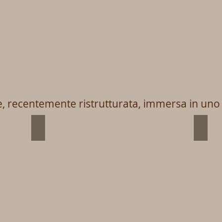
re, recentemente ristrutturata, immersa in uno
Ristorante - Villa Scati -
Ricev
Ristorante
matrim
cucina
ricevim
Italiana
banchet
piemonte
romant
romantico
Ristora
tipico
sogno
elegante
elegant
villa
villa
scati
scati
dimora
dimora
storica
storica