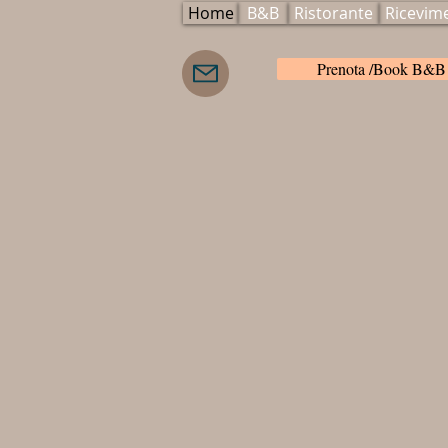
Home
B&B
Ristorante
Ricevim
Prenota /Book B&B