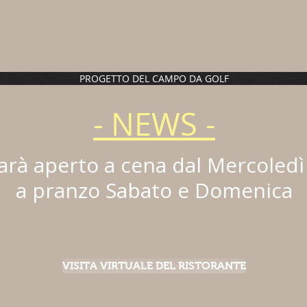
scati
piscina
cure
termali
storia
PROGETTO DEL CAMPO DA GOLF
- NEWS -
sarà aperto a cena dal Mercoled
a pranzo Sabato e Domenica
VISITA VIRTUALE DEL RISTORANTE